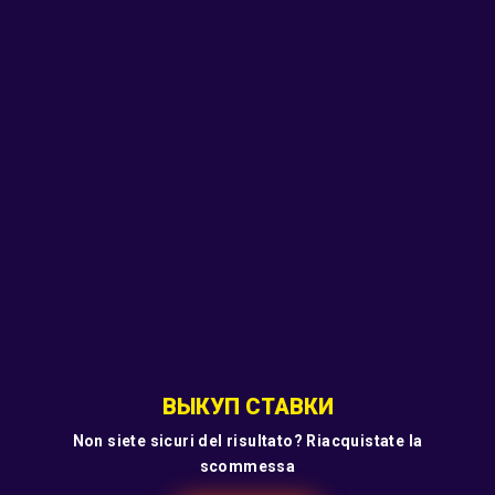
ВЫКУП СТАВКИ
Non siete sicuri del risultato? Riacquistate la
scommessa