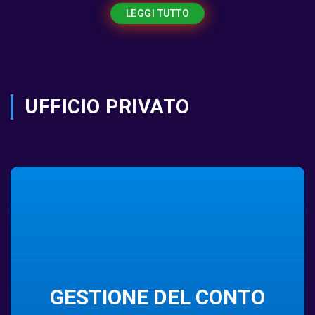
LEGGI TUTTO
UFFICIO PRIVATO
GESTIONE DEL CONTO