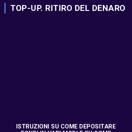
TOP-UP. RITIRO DEL DENARO
ISTRUZIONI SU COME DEPOSITARE