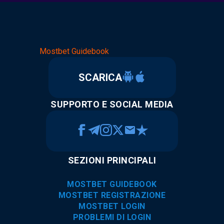
Mostbet Guidebook
SCARICA
SUPPORTO E SOCIAL MEDIA
SEZIONI PRINCIPALI
MOSTBET GUIDEBOOK
MOSTBET REGISTRAZIONE
MOSTBET LOGIN
PROBLEMI DI LOGIN