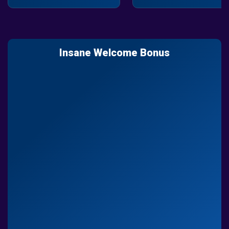
Insane Welcome Bonus