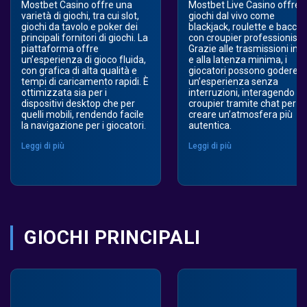
Mostbet Casino offre una
Mostbet Live Casino offre
varietà di giochi, tra cui slot,
giochi dal vivo come
giochi da tavolo e poker dei
blackjack, roulette e baccar
principali fornitori di giochi. La
con croupier professionisti.
piattaforma offre
Grazie alle trasmissioni in 
un’esperienza di gioco fluida,
e alla latenza minima, i
con grafica di alta qualità e
giocatori possono godere d
tempi di caricamento rapidi. È
un’esperienza senza
ottimizzata sia per i
interruzioni, interagendo co
dispositivi desktop che per
croupier tramite chat per
quelli mobili, rendendo facile
creare un’atmosfera più
la navigazione per i giocatori.
autentica.
Leggi di più
Leggi di più
GIOCHI PRINCIPALI