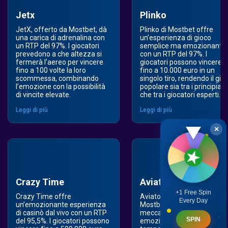
Jetx
Plinko
JetX, offerto da Mostbet, dà
Plinko di Mostbet offre
una carica di adrenalina con
un’esperienza di gioco
un RTP del 97%. I giocatori
semplice ma emozionante,
prevedono a che altezza si
con un RTP del 97%. I
fermerà l’aereo per vincere
giocatori possono vincere
fino a 100 volte la loro
fino a 10.000 euro in un
scommessa, combinando
singolo tiro, rendendo il gio
l’emozione con la possibilità
popolare sia tra i principiant
di vincite elevate.
che tra i giocatori esperti.
Leggi di più
Leggi di più
×
★
Crazy Time
Aviator
+1 Free Spin
Crazy Time offre
Aviator è un gioco unico di
Every Day
un’emozionante esperienza
Mostbet che combina una
di casinò dal vivo con un RTP
meccanica semplice con
SPIN
del 95,5%. I giocatori possono
emozionanti scommesse i