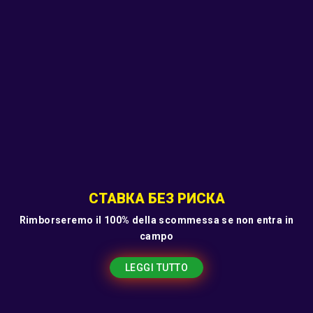
СТАВКА БЕЗ РИСКА
Rimborseremo il 100% della scommessa se non entra in
campo
LEGGI TUTTO