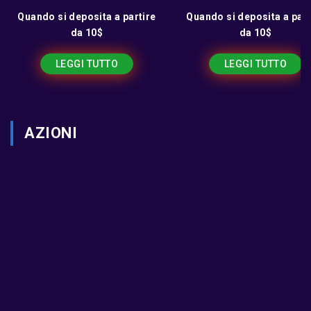
Quando si deposita a partire
Quando si deposita a part
da 10$
da 10$
LEGGI TUTTO
LEGGI TUTTO
AZIONI