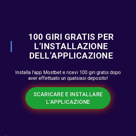
100 GIRI GRATIS PER
L’INSTALLAZIONE
DELL’APPLICAZIONE
Installa l’app Mostbet e ricevi 100 giri gratis dopo
aver effettuato un qualsiasi deposito!
SCARICARE E INSTALLARE
L'APPLICAZIONE